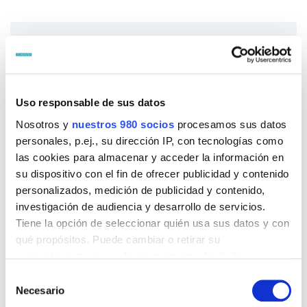
Uso responsable de sus datos
Nosotros y
nuestros 980 socios
procesamos sus datos
personales, p.ej., su dirección IP, con tecnologías como
las cookies para almacenar y acceder la información en
su dispositivo con el fin de ofrecer publicidad y contenido
personalizados, medición de publicidad y contenido,
investigación de audiencia y desarrollo de servicios.
Tiene la opción de seleccionar quién usa sus datos y con
qué propósitos. Puede cambiar o retirar su
Los Premios Altea
consentimiento en cualquier momento desde la
presentan su V
Declaración de cookies o clicando en el Menú de
Selección
consentimiento.
Necesario
de