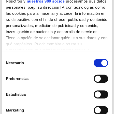
Nosotros y
nuestros 980 socios
procesamos sus datos
personales, p.ej., su dirección IP, con tecnologías como
las cookies para almacenar y acceder la información en
su dispositivo con el fin de ofrecer publicidad y contenido
personalizados, medición de publicidad y contenido,
investigación de audiencia y desarrollo de servicios.
Tiene la opción de seleccionar quién usa sus datos y con
qué propósitos. Puede cambiar o retirar su
consentimiento en cualquier momento desde la
Finaliza con éxito el
Declaración de cookies o clicando en el Menú de
Selección
viaje de formación
consentimiento.
Necesario
de
consentimiento
cooperativa a Galicia
Obtenga más información sobre cómo se procesan sus
Preferencias
datos personales y establezca sus preferencias en la
organizado por la
sección de datos
. Puede cambiar o retirar su
consentimiento en cualquier momento en la Declaración
Fundació Caixaltea
Estadística
de cookies.
Cultura
|
noticias
|
Viaje SocioCultural
Marketing
Las cookies de este sitio web se usan para personalizar