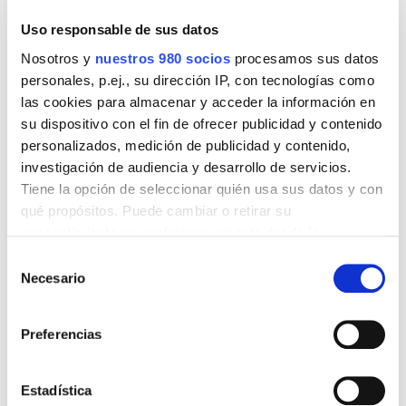
Clausura del Mercat
Uso responsable de sus datos
del Convent edición
Nosotros y
nuestros 980 socios
procesamos sus datos
otoño 2023
personales, p.ej., su dirección IP, con tecnologías como
las cookies para almacenar y acceder la información en
su dispositivo con el fin de ofrecer publicidad y contenido
Sin categoría
personalizados, medición de publicidad y contenido,
investigación de audiencia y desarrollo de servicios.
Read more
13 de noviembre de 2023
Tiene la opción de seleccionar quién usa sus datos y con
qué propósitos. Puede cambiar o retirar su
consentimiento en cualquier momento desde la
Declaración de cookies o clicando en el Menú de
Selección
consentimiento.
Necesario
de
consentimiento
Obtenga más información sobre cómo se procesan sus
Preferencias
datos personales y establezca sus preferencias en la
sección de datos
. Puede cambiar o retirar su
Mercat del Convent
consentimiento en cualquier momento en la Declaración
Estadística