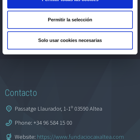
partir del uso que haya hecho de sus servicios.
Política de privacidad, protección de datos y
cookies
Permitir la selección
Solo usar cookies necesarias
Contacto
Passatge Llaurador, 1-1º 03590 Altea
Phone: +34 96 584 15 00
Website:
https://www.fundaciocaixaltea.com