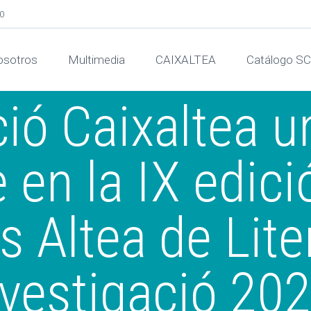
00
sotros
Multimedia
CAIXALTEA
Catálogo S
ió Caixaltea 
 en la IX edici
s Altea de Liter
nvestigació 202