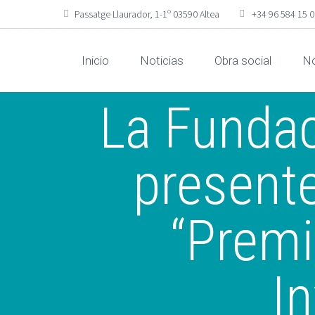
Passatge Llaurador, 1-1º 03590 Altea
+34 96 584 15 
Inicio
Noticias
Obra social
No
La Fundac
presente
“Premi
I