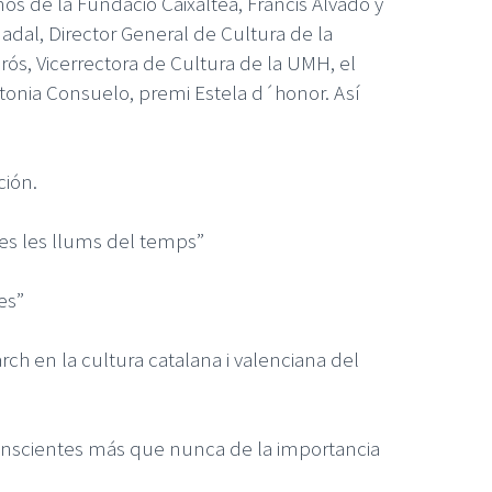
nos de la Fundació Caixaltea, Francis Alvado y
dal, Director General de Cultura de la
morós, Vicerrectora de Cultura de la UMH, el
ntonia Consuelo, premi Estela d´honor. Así
ción.
tes les llums del temps”
es”
rch en la cultura catalana i valenciana del
onscientes más que nunca de la importancia