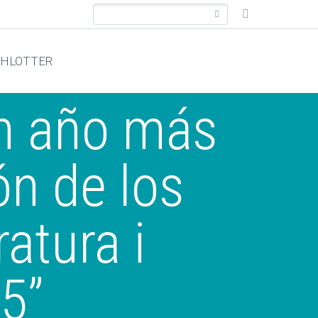
CHLOTTER
un año más
ón de los
atura i
5”