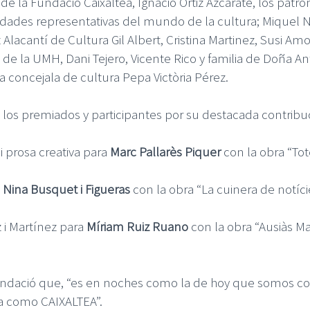
e la Fundació Caixaltea, Ignacio Ortiz Azcarate, los patro
ades representativas del mundo de la cultura; Miquel Na
t Alacantí de Cultura Gil Albert, Cristina Martinez, Susi A
 de la UMH, Dani Tejero, Vicente Rico y familia de Doña A
a concejala de cultura Pepa Victòria Pérez.
a los premiados y participantes por su destacada contribu
i prosa creativa para
Marc Pallarès Piquer
con la obra “To
a
Nina Busquet i Figueras
con la obra “La cuinera de notíci
z i Martínez para
Míriam Ruiz Ruano
con la obra “Ausiàs Ma
Fundació que, “es en noches como la de hoy que somos c
ia como CAIXALTEA”.