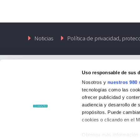
Noticias
Política de privacidad, protec
Uso responsable de sus 
Contacto
Nosotros y
nuestros 980 
tecnologías como las cooki
Passatge Llaurador, 1-1º 03590 Altea
ofrecer publicidad y conte
audiencia y desarrollo de 
Phone: +34 96 584 15 00
propósitos. Puede cambiar
cookies o clicando en el 
Website:
https://www.fundaciocaixaltea.com
Obtenga más información 