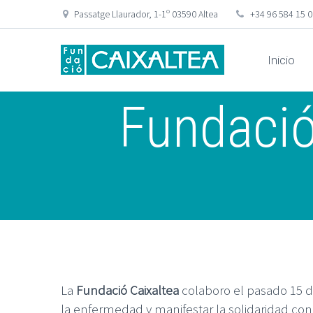
Passatge Llaurador, 1-1º 03590 Altea
+34 96 584 15 
Inicio
Fundació
La
Fundació Caixaltea
colaboro el pasado 15 
la enfermedad y manifestar la solidaridad con