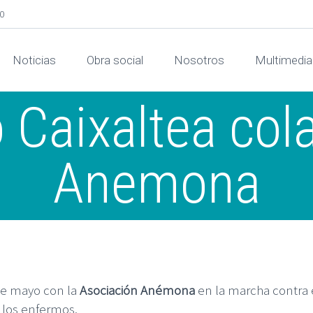
00
Noticias
Obra social
Nosotros
Multimedia
 Caixaltea col
Anemona
de mayo con la
Asociación Anémona
en la marcha contra e
 los enfermos.