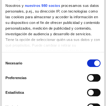
Nosotros y
nuestros 980 socios
procesamos sus datos
personales, p.ej., su dirección IP, con tecnologías como
las cookies para almacenar y acceder la información en
su dispositivo con el fin de ofrecer publicidad y contenido
personalizados, medición de publicidad y contenido,
investigación de audiencia y desarrollo de servicios.
Tiene la opción de seleccionar quién usa sus datos y con
qué propósitos. Puede cambiar o retirar su
El pasado 23 de noviembre el presidente del Club
consentimiento en cualquier momento desde la
de Fútbol de l’Alfàs del Pi, Paco Plaza, presentó la
Declaración de cookies o clicando en el Menú de
Selección
nueva sala de musculación y recuperación que ha
consentimiento.
Necesario
de
habilitado este club con la colaboración de Caixaltea,
consentimiento
que ha sufragado la compra de máquinas que
Obtenga más información sobre cómo se procesan sus
Preferencias
servirán para mejorar la recuperación de lesiones de
datos personales y establezca sus preferencias en la
sección de datos
. Puede cambiar o retirar su
los jugadores.
consentimiento en cualquier momento en la Declaración
Estadística
de cookies.
Por parte de Caixaltea asistieron al acto José Miguel
Cortés, Presidente de Caixaltea , Felipe J. Pérez