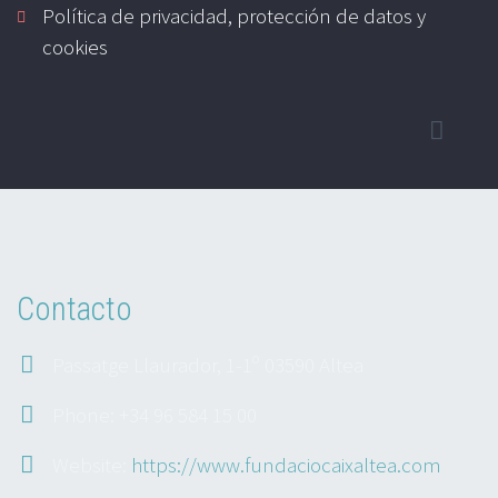
Política de privacidad, protección de datos y
cookies
Contacto
Passatge Llaurador, 1-1º 03590 Altea
Phone: +34 96 584 15 00
Website:
https://www.fundaciocaixaltea.com