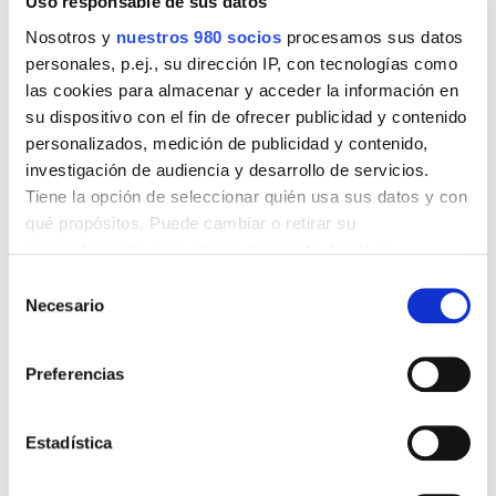
Uso responsable de sus datos
Nosotros y
nuestros 980 socios
procesamos sus datos
personales, p.ej., su dirección IP, con tecnologías como
las cookies para almacenar y acceder la información en
su dispositivo con el fin de ofrecer publicidad y contenido
personalizados, medición de publicidad y contenido,
investigación de audiencia y desarrollo de servicios.
Tiene la opción de seleccionar quién usa sus datos y con
qué propósitos. Puede cambiar o retirar su
consentimiento en cualquier momento desde la
El viernes 16 de febrero tuvo lugar
I Gala de
Declaración de cookies o clicando en el Menú de
Selección
Agradecimiento
en la que la
Fundació Caixaltea,
consentimiento.
Necesario
de
entre otras entidades, recibió un diploma como
consentimiento
muestra de agradecimiento a su labor Social dentro
Obtenga más información sobre cómo se procesan sus
de la sociedad Alteana.
Preferencias
datos personales y establezca sus preferencias en la
sección de datos
. Puede cambiar o retirar su
El Diploma fue recibido por el Presidente de la
consentimiento en cualquier momento en la Declaración
Estadística
de cookies.
Fundació Caixaltea
, y fue entregado por la
Concejalia