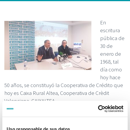
En
escritura
pública de
30 de
enero de
1968, tal
día como
hoy hace
50 años, se constituyó la Cooperativa de Crédito que
hoy es Caixa Rural Altea, Cooperativa de Crèdit
Valenciana, CAIXALTEA.
A lo largo del presente ejercicio 2018 se irán
sucediendo actuaciones conmemorativas de tan
Uso responsable de sus datos