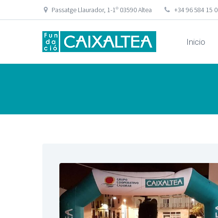
Passatge Llaurador, 1-1º 03590 Altea
+34 96 584 15 
Inicio