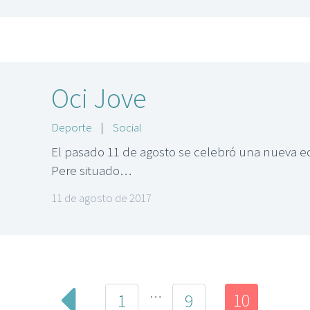
Oci Jove
Deporte
|
Social
El pasado 11 de agosto se celebró una nueva edi
Pere situado…
11 de agosto de 2017
…
10
1
9