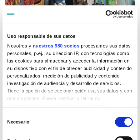
Uso responsable de sus datos
La
Fundació Caixaltea
, fiel a su compromiso social
Nosotros y
nuestros 980 socios
procesamos sus datos
con la comunidad alteana, ha llevado a cabo una
personales, p.ej., su dirección IP, con tecnologías como
significativa
donación de alimentos
destinada a la
las cookies para almacenar y acceder la información en
Cruz Roja de Altea
.
su dispositivo con el fin de ofrecer publicidad y contenido
personalizados, medición de publicidad y contenido,
Ignacio Ortiz, presidente de la Fundació Caixaltea
investigación de audiencia y desarrollo de servicios.
acompañado de Francisco Alvado, patrono de la
Tiene la opción de seleccionar quién usa sus datos y con
Fundació, han realizado una visita a la sede de la Cruz
qué propósitos. Puede cambiar o retirar su
Roja de Altea donde fueron recibidos por su
consentimiento en cualquier momento desde la
Declaración de cookies o clicando en el Menú de
presidente Miguel Orozco y la coordinadora local de
Selección
consentimiento.
Necesario
la sede de Altea Inmaculada Martínez. La visita tenía
de
consentimiento
el objetivo de realizar una contribución de alimentos.
Obtenga más información sobre cómo se procesan sus