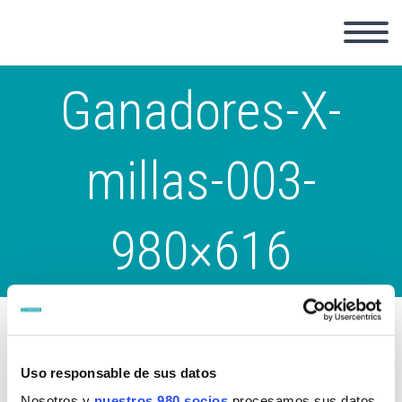
Ganadores-X-
millas-003-
980×616
Uso responsable de sus datos
Nosotros y
nuestros 980 socios
procesamos sus datos