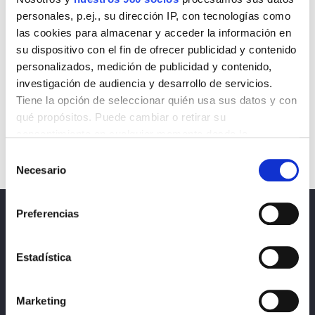
personales, p.ej., su dirección IP, con tecnologías como
las cookies para almacenar y acceder la información en
su dispositivo con el fin de ofrecer publicidad y contenido
personalizados, medición de publicidad y contenido,
investigación de audiencia y desarrollo de servicios.
Tiene la opción de seleccionar quién usa sus datos y con
qué propósitos. Puede cambiar o retirar su
consentimiento en cualquier momento desde la
Declaración de cookies o clicando en el Menú de
Selección
consentimiento.
Necesario
de
consentimiento
Obtenga más información sobre cómo se procesan sus
Preferencias
datos personales y establezca sus preferencias en la
Noticias
sección de datos
. Puede cambiar o retirar su
consentimiento en cualquier momento en la Declaración
Política de privacidad, protección de datos y
Estadística
de cookies.
cookies
Marketing
Las cookies de este sitio web se usan para personalizar