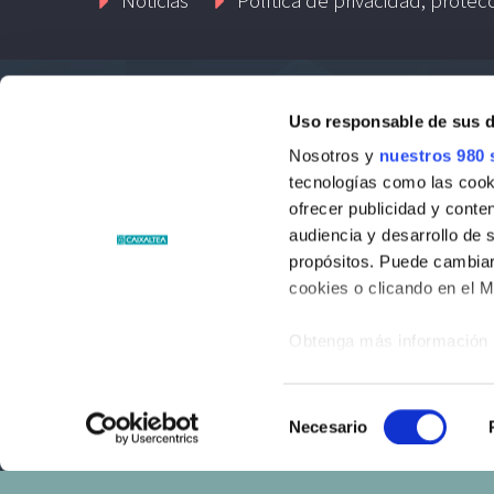
Uso responsable de sus 
Contacto
Nosotros y
nuestros 980 
tecnologías como las cooki
Passatge Llaurador, 1-1º 03590 Altea
ofrecer publicidad y conte
audiencia y desarrollo de 
Phone: +34 96 584 15 00
propósitos. Puede cambiar
cookies o clicando en el 
Website:
https://www.fundaciocaixaltea.com
Obtenga más información 
preferencias en la
sección
en la Declaración de cooki
© Fundació Caixaltea. Todos los derechos reservado
Selección
Necesario
de
Las cookies de este sitio 
consentimiento
de redes sociales y analiz