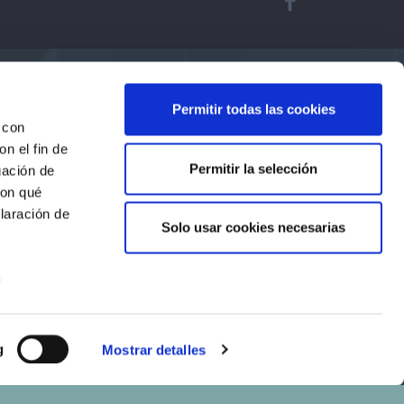
Permitir todas las cookies
 con
n el fin de
Permitir la selección
gación de
con qué
laración de
Solo usar cookies necesarias
s
uier momento
g
Mostrar detalles
er funciones
 haga del