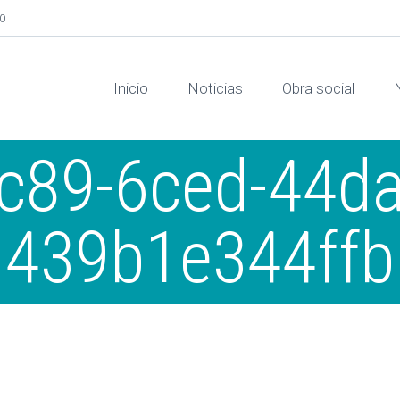
00
Inicio
Noticias
Obra social
c89-6ced-44da
439b1e344ffb