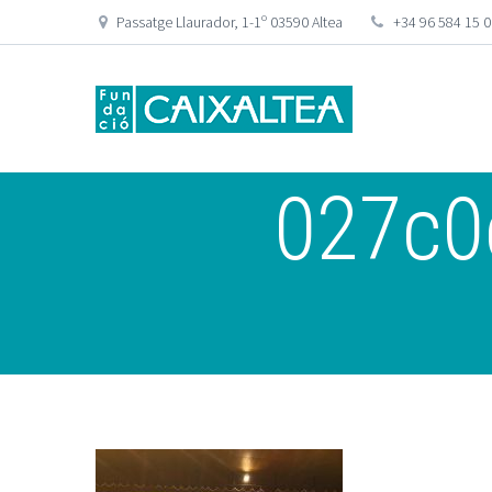
Passatge Llaurador, 1-1º 03590 Altea
+34 96 584 15 
027c0