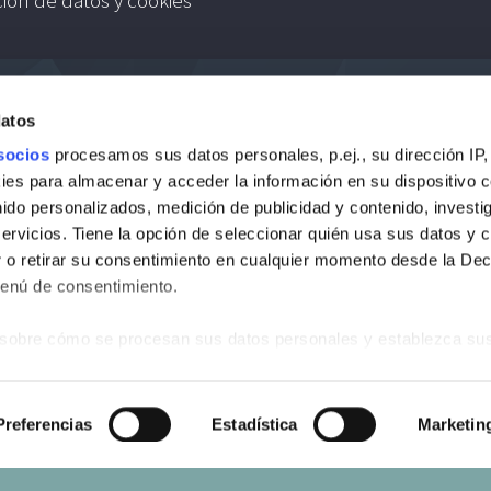
datos
socios
procesamos sus datos personales, p.ej., su dirección IP,
es para almacenar y acceder la información en su dispositivo co
nido personalizados, medición de publicidad y contenido, investi
servicios. Tiene la opción de seleccionar quién usa sus datos y 
 o retirar su consentimiento en cualquier momento desde la Dec
Menú de consentimiento.
sobre cómo se procesan sus datos personales y establezca su
 de datos
. Puede cambiar o retirar su consentimiento en cualq
es.
s
Preferencias
Estadística
Marketin
web se usan para personalizar el contenido y los anuncios, ofrec
ar el tráfico. Además, compartimos información sobre el uso que