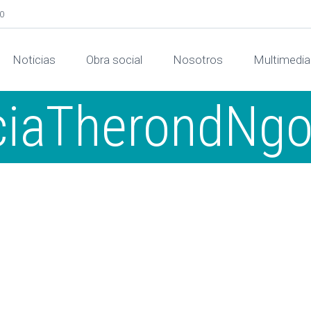
00
Noticias
Obra social
Nosotros
Multimedia
ciaTherondN