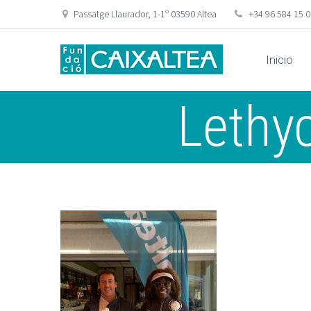
Passatge Llaurador, 1-1º 03590 Altea
+34 96 584 15 
Inicio
Lethy