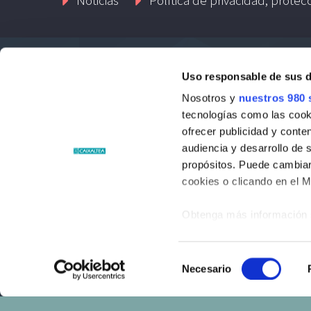
Uso responsable de sus 
Contacto
Nosotros y
nuestros 980 
tecnologías como las cooki
Passatge Llaurador, 1-1º 03590 Altea
ofrecer publicidad y conte
audiencia y desarrollo de 
Phone: +34 96 584 15 00
propósitos. Puede cambiar
cookies o clicando en el 
Website:
https://www.fundaciocaixaltea.com
Obtenga más información 
preferencias en la
sección
en la Declaración de cooki
© Fundació Caixaltea. Todos los derechos reservado
Selección
Necesario
de
Las cookies de este sitio 
consentimiento
de redes sociales y analiz