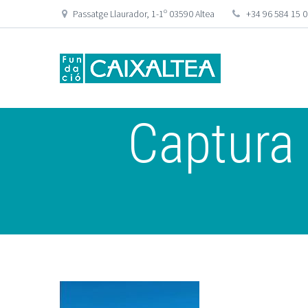
Passatge Llaurador, 1-1º 03590 Altea
+34 96 584 15 
Captura 