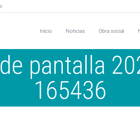
00
Inicio
Noticias
Obra social
de pantalla 2
165436