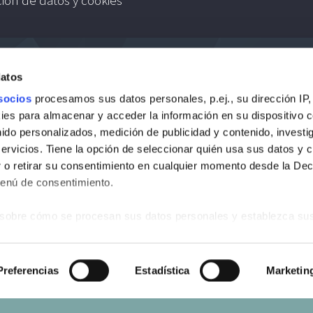
datos
socios
procesamos sus datos personales, p.ej., su dirección IP,
es para almacenar y acceder la información en su dispositivo co
nido personalizados, medición de publicidad y contenido, investi
servicios. Tiene la opción de seleccionar quién usa sus datos y 
 o retirar su consentimiento en cualquier momento desde la Dec
Menú de consentimiento.
sobre cómo se procesan sus datos personales y establezca su
 de datos
. Puede cambiar o retirar su consentimiento en cualq
es.
s
Preferencias
Estadística
Marketin
web se usan para personalizar el contenido y los anuncios, ofrec
ar el tráfico. Además, compartimos información sobre el uso que