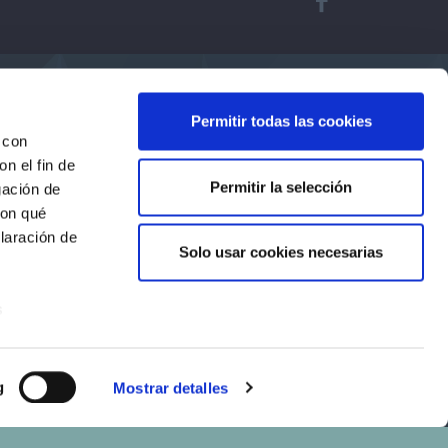
Permitir todas las cookies
 con
n el fin de
Permitir la selección
gación de
con qué
laración de
Solo usar cookies necesarias
s
uier momento
g
Mostrar detalles
er funciones
 haga del