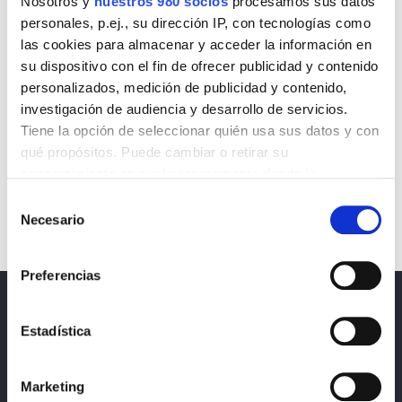
Nosotros y
nuestros 980 socios
procesamos sus datos
personales, p.ej., su dirección IP, con tecnologías como
las cookies para almacenar y acceder la información en
su dispositivo con el fin de ofrecer publicidad y contenido
personalizados, medición de publicidad y contenido,
investigación de audiencia y desarrollo de servicios.
Tiene la opción de seleccionar quién usa sus datos y con
qué propósitos. Puede cambiar o retirar su
consentimiento en cualquier momento desde la
Declaración de cookies o clicando en el Menú de
Selección
consentimiento.
Necesario
de
consentimiento
Obtenga más información sobre cómo se procesan sus
Preferencias
datos personales y establezca sus preferencias en la
sección de datos
. Puede cambiar o retirar su
Noticias
consentimiento en cualquier momento en la Declaración
Estadística
de cookies.
Política de privacidad, protección de datos y
cookies
Marketing
Las cookies de este sitio web se usan para personalizar