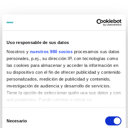
Uso responsable de sus datos
Este acuerdo reafirma el compromiso de ambas
Nosotros y
nuestros 980 socios
procesamos sus datos
entidades en la lucha contra el cáncer y el apoyo a
personales, p.ej., su dirección IP, con tecnologías como
los pacientes y sus familias.
las cookies para almacenar y acceder la información en
su dispositivo con el fin de ofrecer publicidad y contenido
El acto de firma tuvo lugar en la sede central de
personalizados, medición de publicidad y contenido,
Caixaltea, donde estuvieron presentes Rosa Fuster,
investigación de audiencia y desarrollo de servicios.
presidenta de la AECC en Altea y el presidente de
Tiene la opción de seleccionar quién usa sus datos y con
qué propósitos. Puede cambiar o retirar su
Caixaltea Ignacio Ortiz.
consentimiento en cualquier momento desde la
Declaración de cookies o clicando en el Menú de
Selección
Rosa Fuster, presidenta de la AECC en Altea, expresó:
consentimiento.
Necesario
de
«La colaboración con la Fundació Caixaltea es