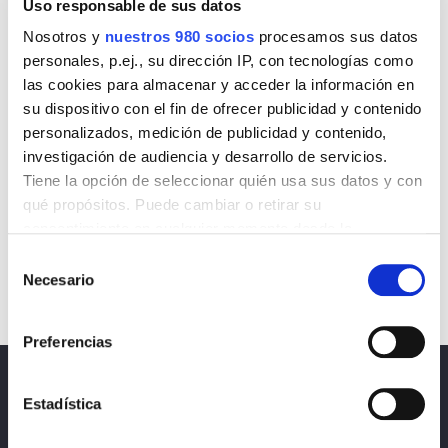
Uso responsable de sus datos
Nosotros y
nuestros 980 socios
procesamos sus datos
personales, p.ej., su dirección IP, con tecnologías como
las cookies para almacenar y acceder la información en
su dispositivo con el fin de ofrecer publicidad y contenido
personalizados, medición de publicidad y contenido,
investigación de audiencia y desarrollo de servicios.
Tiene la opción de seleccionar quién usa sus datos y con
qué propósitos. Puede cambiar o retirar su
consentimiento en cualquier momento desde la
Declaración de cookies o clicando en el Menú de
Selección
consentimiento.
Necesario
de
consentimiento
Obtenga más información sobre cómo se procesan sus
Preferencias
datos personales y establezca sus preferencias en la
sección de datos
. Puede cambiar o retirar su
Noticias
consentimiento en cualquier momento en la Declaración
Estadística
de cookies.
Política de privacidad, protección de datos y