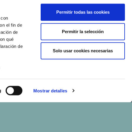
Permitir todas las cookies
 con
n el fin de
Permitir la selección
gación de
con qué
laración de
Solo usar cookies necesarias
s
uier momento
g
Mostrar detalles
er funciones
 haga del
den
r del uso