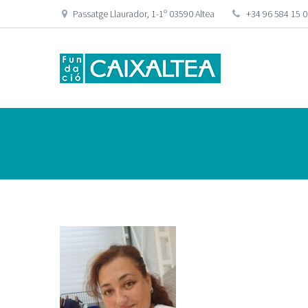
Passatge Llaurador, 1-1º 03590 Altea
+34 96 584 15 