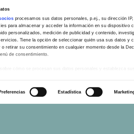
datos
socios
procesamos sus datos personales, p.ej., su dirección IP,
es para almacenar y acceder la información en su dispositivo co
nido personalizados, medición de publicidad y contenido, investi
servicios. Tiene la opción de seleccionar quién usa sus datos y 
 o retirar su consentimiento en cualquier momento desde la Dec
Menú de consentimiento.
sobre cómo se procesan sus datos personales y establezca su
 de datos
. Puede cambiar o retirar su consentimiento en cualq
es.
s
Preferencias
Estadística
Marketin
web se usan para personalizar el contenido y los anuncios, ofrec
ar el tráfico. Además, compartimos información sobre el uso que
tners de redes sociales, publicidad y análisis web, quienes pue
ación que les haya proporcionado o que hayan recopilado a parti
vicios.