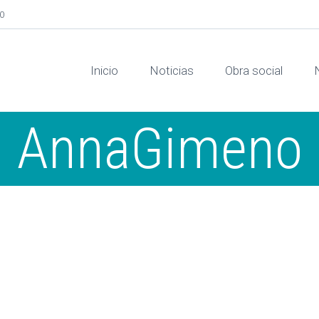
00
Inicio
Noticias
Obra social
AnnaGimeno