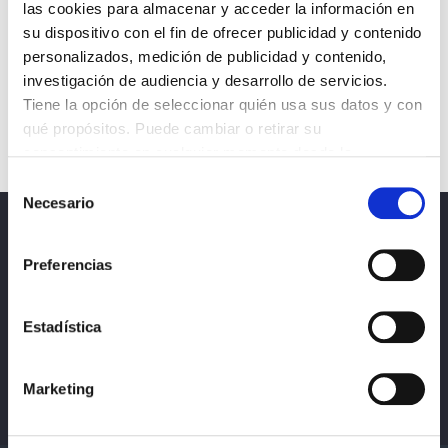
las cookies para almacenar y acceder la información en
su dispositivo con el fin de ofrecer publicidad y contenido
personalizados, medición de publicidad y contenido,
investigación de audiencia y desarrollo de servicios.
Tiene la opción de seleccionar quién usa sus datos y con
qué propósitos. Puede cambiar o retirar su
consentimiento en cualquier momento desde la
Declaración de cookies o clicando en el Menú de
Selección
consentimiento.
Necesario
de
consentimiento
Noticias
Obtenga más información sobre cómo se procesan sus
Preferencias
datos personales y establezca sus preferencias en la
Política de privacidad, protección de datos y
sección de datos
. Puede cambiar o retirar su
cookies
consentimiento en cualquier momento en la Declaración
Estadística
de cookies.
Marketing
Las cookies de este sitio web se usan para personalizar
el contenido y los anuncios, ofrecer funciones de redes
sociales y analizar el tráfico. Además, compartimos