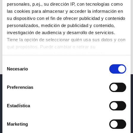
personales, p.ej., su dirección IP, con tecnologías como
las cookies para almacenar y acceder la información en
su dispositivo con el fin de ofrecer publicidad y contenido
personalizados, medición de publicidad y contenido,
investigación de audiencia y desarrollo de servicios.
Tiene la opción de seleccionar quién usa sus datos y con
qué propósitos. Puede cambiar o retirar su
consentimiento en cualquier momento desde la
Declaración de cookies o clicando en el Menú de
Selección
consentimiento.
Necesario
de
consentimiento
Obtenga más información sobre cómo se procesan sus
Preferencias
Noticias
datos personales y establezca sus preferencias en la
sección de datos
. Puede cambiar o retirar su
Política de privacidad, protección de datos y
consentimiento en cualquier momento en la Declaración
Estadística
cookies
de cookies.
Marketing
Las cookies de este sitio web se usan para personalizar
el contenido y los anuncios, ofrecer funciones de redes