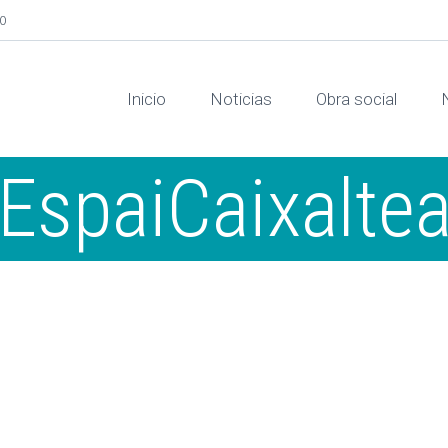
00
Inicio
Noticias
Obra social
EspaiCaixalte