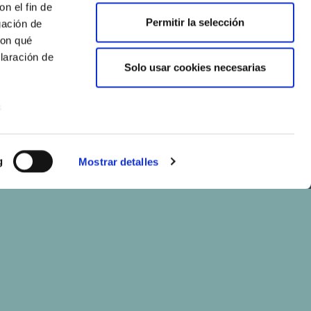
n el fin de
Permitir la selección
gación de
con qué
laración de
Solo usar cookies necesarias
s
uier momento
g
Mostrar detalles
er funciones
 haga del
den
r del uso