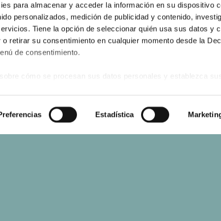
es para almacenar y acceder la información en su dispositivo co
nido personalizados, medición de publicidad y contenido, investi
servicios. Tiene la opción de seleccionar quién usa sus datos y 
 o retirar su consentimiento en cualquier momento desde la Dec
Menú de consentimiento.
sobre cómo se procesan sus datos personales y establezca su
 de datos
. Puede cambiar o retirar su consentimiento en cualq
es.
s
Preferencias
Estadística
Marketin
web se usan para personalizar el contenido y los anuncios, ofrec
ar el tráfico. Además, compartimos información sobre el uso que
tners de redes sociales, publicidad y análisis web, quienes pue
ación que les haya proporcionado o que hayan recopilado a parti
vicios.