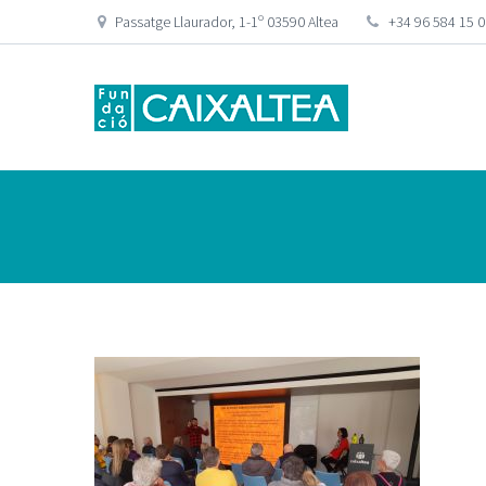
Passatge Llaurador, 1-1º 03590 Altea
+34 96 584 15 