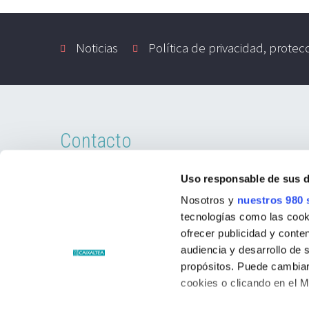
Noticias
Política de privacidad, protec
Contacto
Passatge Llaurador, 1-1º 03590 Altea
Uso responsable de sus 
Nosotros y
nuestros 980 
Phone: +34 96 584 15 00
tecnologías como las cooki
ofrecer publicidad y conte
Website:
audiencia y desarrollo de 
https://www.fundaciocaixaltea.com
propósitos. Puede cambiar
cookies o clicando en el 
© Fundació Caixaltea. Todos los derechos reservado