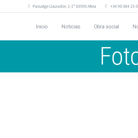
Passatge Llaurador, 1-1º 03590 Altea
+34 96 584 15 
Inicio
Noticias
Obra social
No
Fot