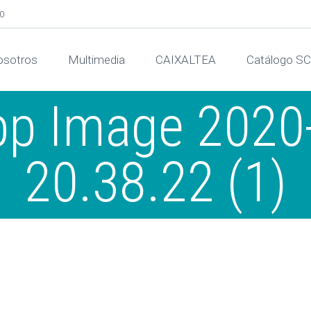
00
sotros
Multimedia
CAIXALTEA
Catálogo S
p Image 2020-
20.38.22 (1)