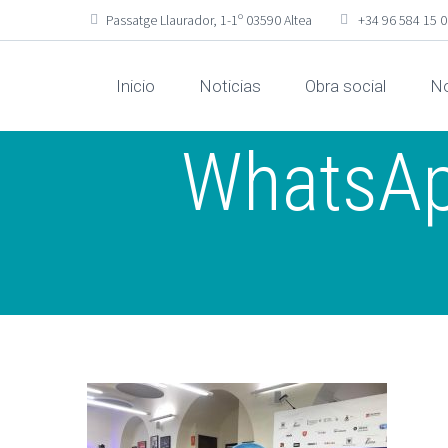
Passatge Llaurador, 1-1º 03590 Altea
+34 96 584 15 
Inicio
Noticias
Obra social
No
WhatsAp