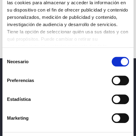
las cookies para almacenar y acceder la información en
su dispositivo con el fin de ofrecer publicidad y contenido
personalizados, medición de publicidad y contenido,
investigación de audiencia y desarrollo de servicios.
Tiene la opción de seleccionar quién usa sus datos y con
qué propósitos. Puede cambiar o retirar su
consentimiento en cualquier momento desde la
Declaración de cookies o clicando en el Menú de
Selección
consentimiento.
Necesario
de
consentimiento
Noticias
Obtenga más información sobre cómo se procesan sus
Preferencias
datos personales y establezca sus preferencias en la
Política de privacidad, protección de datos y
sección de datos
. Puede cambiar o retirar su
cookies
consentimiento en cualquier momento en la Declaración
Estadística
de cookies.
Marketing
Las cookies de este sitio web se usan para personalizar
el contenido y los anuncios, ofrecer funciones de redes
sociales y analizar el tráfico. Además, compartimos