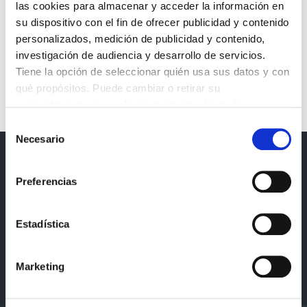
las cookies para almacenar y acceder la información en
su dispositivo con el fin de ofrecer publicidad y contenido
personalizados, medición de publicidad y contenido,
investigación de audiencia y desarrollo de servicios.
Tiene la opción de seleccionar quién usa sus datos y con
qué propósitos. Puede cambiar o retirar su
consentimiento en cualquier momento desde la
Declaración de cookies o clicando en el Menú de
Selección
consentimiento.
Necesario
de
consentimiento
Noticias
Obtenga más información sobre cómo se procesan sus
Preferencias
datos personales y establezca sus preferencias en la
Política de privacidad, protección de datos y
sección de datos
. Puede cambiar o retirar su
cookies
consentimiento en cualquier momento en la Declaración
Estadística
de cookies.
Marketing
Las cookies de este sitio web se usan para personalizar
el contenido y los anuncios, ofrecer funciones de redes
sociales y analizar el tráfico. Además, compartimos