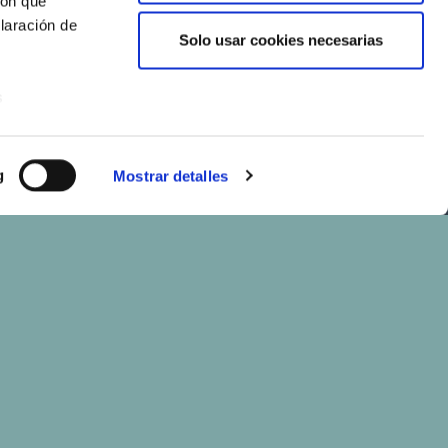
con qué
laración de
Solo usar cookies necesarias
s
uier momento
g
Mostrar detalles
er funciones
 haga del
den
r del uso