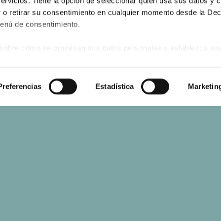
servicios. Tiene la opción de seleccionar quién usa sus datos y 
 o retirar su consentimiento en cualquier momento desde la Dec
Menú de consentimiento.
sobre cómo se procesan sus datos personales y establezca su
 de datos
. Puede cambiar o retirar su consentimiento en cualq
es.
s
Preferencias
Estadística
Marketin
web se usan para personalizar el contenido y los anuncios, ofrec
ar el tráfico. Además, compartimos información sobre el uso que
tners de redes sociales, publicidad y análisis web, quienes pue
ación que les haya proporcionado o que hayan recopilado a parti
vicios.