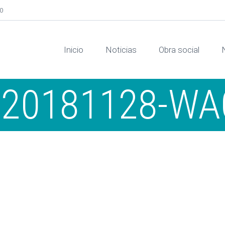
00
Inicio
Noticias
Obra social
-20181128-WA