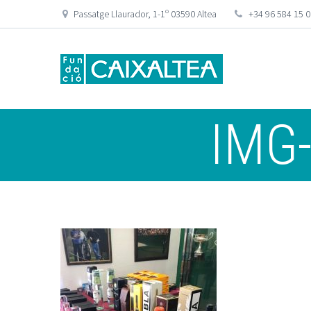
Passatge Llaurador, 1-1º 03590 Altea
+34 96 584 15 
IMG