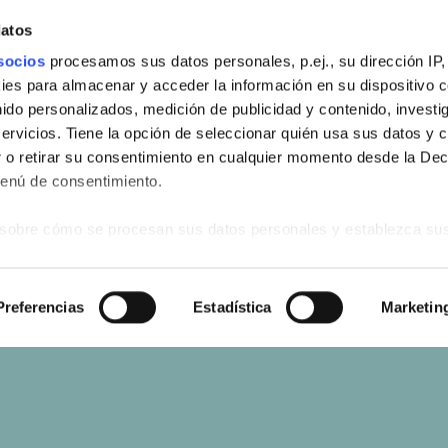
datos
socios
procesamos sus datos personales, p.ej., su dirección IP,
es para almacenar y acceder la información en su dispositivo co
nido personalizados, medición de publicidad y contenido, investi
servicios. Tiene la opción de seleccionar quién usa sus datos y 
 o retirar su consentimiento en cualquier momento desde la Dec
Menú de consentimiento.
sobre cómo se procesan sus datos personales y establezca su
 de datos
. Puede cambiar o retirar su consentimiento en cualq
es.
s
Preferencias
Estadística
Marketin
web se usan para personalizar el contenido y los anuncios, ofrec
ar el tráfico. Además, compartimos información sobre el uso que
tners de redes sociales, publicidad y análisis web, quienes pue
ación que les haya proporcionado o que hayan recopilado a parti
vicios.