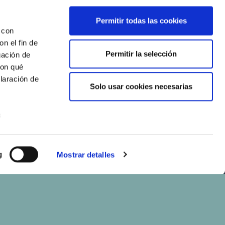
Permitir todas las cookies
 con
n el fin de
Permitir la selección
gación de
con qué
laración de
Solo usar cookies necesarias
s
uier momento
g
Mostrar detalles
er funciones
 haga del
den
r del uso