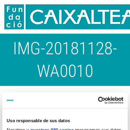
IMG-20181128-
WA0010
Uso responsable de sus datos
Nosotros y
nuestros 980 socios
procesamos sus datos