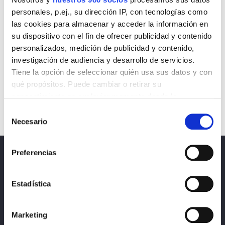
personales, p.ej., su dirección IP, con tecnologías como
las cookies para almacenar y acceder la información en
su dispositivo con el fin de ofrecer publicidad y contenido
personalizados, medición de publicidad y contenido,
investigación de audiencia y desarrollo de servicios.
Tiene la opción de seleccionar quién usa sus datos y con
qué propósitos. Puede cambiar o retirar su
consentimiento en cualquier momento desde la
Declaración de cookies o clicando en el Menú de
Selección
consentimiento.
Necesario
de
consentimiento
Obtenga más información sobre cómo se procesan sus
Preferencias
datos personales y establezca sus preferencias en la
Noticias
sección de datos
. Puede cambiar o retirar su
consentimiento en cualquier momento en la Declaración
Política de privacidad, protección de datos y
Estadística
de cookies.
cookies
Marketing
Las cookies de este sitio web se usan para personalizar