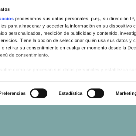
datos
socios
procesamos sus datos personales, p.ej., su dirección IP,
es para almacenar y acceder la información en su dispositivo co
nido personalizados, medición de publicidad y contenido, investi
servicios. Tiene la opción de seleccionar quién usa sus datos y 
 o retirar su consentimiento en cualquier momento desde la Dec
Menú de consentimiento.
sobre cómo se procesan sus datos personales y establezca su
 de datos
. Puede cambiar o retirar su consentimiento en cualq
es.
s
Preferencias
Estadística
Marketin
web se usan para personalizar el contenido y los anuncios, ofrec
ar el tráfico. Además, compartimos información sobre el uso que
tners de redes sociales, publicidad y análisis web, quienes pue
ación que les haya proporcionado o que hayan recopilado a parti
vicios.