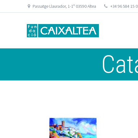
Passatge Llaurador, 1-1º 03590 Altea
+34 96 584 15 
Cat