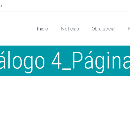
00
Inicio
Noticias
Obra social
álogo 4_Págin