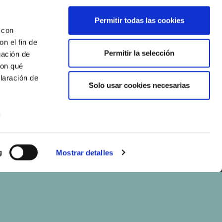
Permitir todas las cookies
 con
n el fin de
Permitir la selección
gación de
con qué
laración de
Solo usar cookies necesarias
s
uier momento
g
Mostrar detalles
er funciones
 haga del
den
r del uso